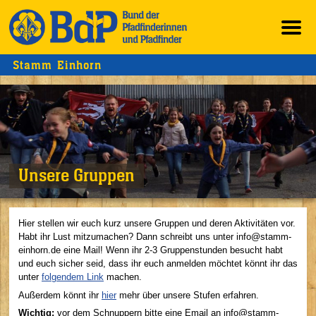
Stamm Einhorn
Unsere Gruppen
Hier stellen wir euch kurz unsere Gruppen und deren Aktivitäten vor.
Habt ihr Lust mitzumachen? Dann schreibt uns unter info@stamm-
einhorn.de eine Mail! Wenn ihr 2-3 Gruppenstunden besucht habt
und euch sicher seid, dass ihr euch anmelden möchtet könnt ihr das
unter
folgendem Link
machen.
Außerdem könnt ihr
hier
mehr über unsere Stufen erfahren.
Wichtig:
vor dem Schnuppern bitte eine Email an info@stamm-