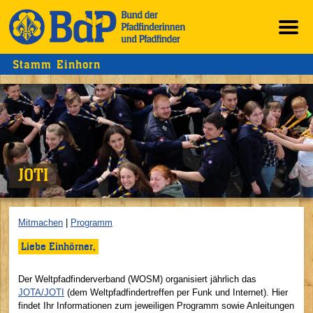
Stamm Einhorn
JOTI
Mitmachen
|
Programm
Liebe Einhörner,
Der Weltpfadfinderverband (WOSM) organisiert jährlich das
JOTA/JOTI
(dem Weltpfadfindertreffen per Funk und Internet). Hier
findet Ihr Informationen zum jeweiligen Programm sowie Anleitungen