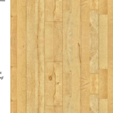
 was
t
eg!