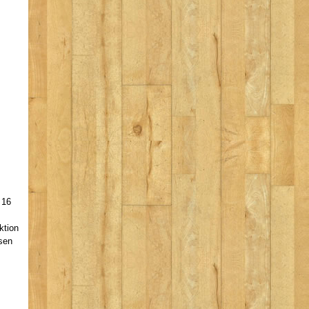
 16
ktion
ssen