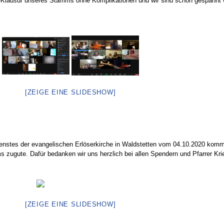
ne-Klausur unseres Stamms ohne Komplikationen und wir sind schon gespannt
[ZEIGE EINE SLIDESHOW]
enstes der evangelischen Erlöserkirche in Waldstetten vom 04.10.2020 komm
ugute. Dafür bedanken wir uns herzlich bei allen Spendern und Pfarrer Kri
[ZEIGE EINE SLIDESHOW]