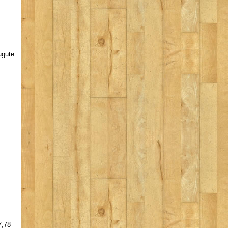
ugute
7,78