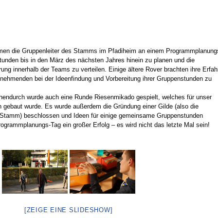
en die Gruppenleiter des Stamms im Pfadiheim an einem Programmplanung
stunden bis in den März des nächsten Jahres hinein zu planen und die
ung innerhalb der Teams zu verteilen. Einige ältere Rover brachten ihre Erfa
ilnehmenden bei der Ideenfindung und Vorbereitung ihrer Gruppenstunden zu
chendurch wurde auch eine Runde Riesenmikado gespielt, welches für unser
n gebaut wurde. Es wurde außerdem die Gründung einer Gilde (also die
m Stamm) beschlossen und Ideen für einige gemeinsame Gruppenstunden
grammplanungs-Tag ein großer Erfolg – es wird nicht das letzte Mal sein!
[ZEIGE EINE SLIDESHOW]