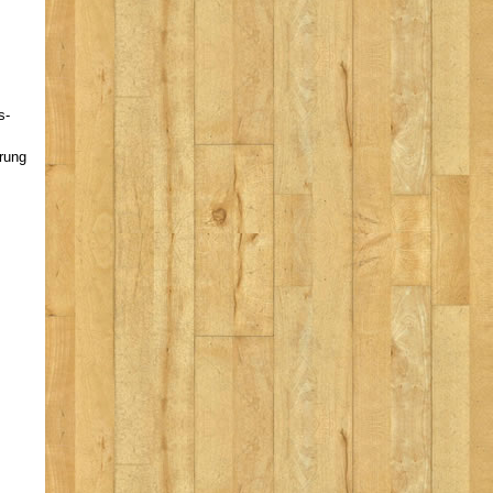
s-
hrung