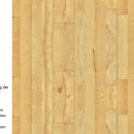
g der
.
rs
eten
beim