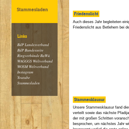
Stammesladen
Friedenslicht
Auch dieses Jahr begleiteten e
Friedenslicht aus Betlehem bei 
Links
BdP Landesverband
BdP Bundesseite
Ringverbände BaWü
WAGGGS Weltverband
WOSM Weltverband
Instagram
Youtube
Stammesladen
Stammesklausur
Unsere Stammesklausur fand diese
verteilt sowie das nächste Pfadij
der mit großen Schritten voransc
besprochen, um nächstes Jahr w