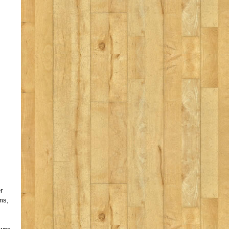
r
ms,