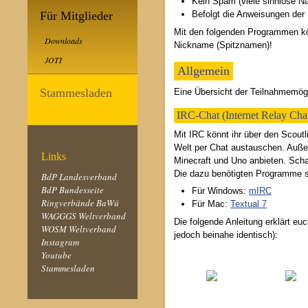
Kein Spam (viele sinnlose Nac
Befolgt die Anweisungen der
Für Mitglieder
Mit den folgenden Programmen kön
Downloads
Nickname (Spitznamen)!
JOTI
Allgemein
Stammesladen
Eine Übersicht der Teilnahmemögl
IRC-Chat (Internet Relay Cha
Mit IRC könnt ihr über den Scoutl
Welt per Chat austauschen. Auße
Links
Minecraft und Uno anbieten. Scha
Die dazu benötigten Programme sol
BdP Landesverband
BdP Bundesseite
Für Windows:
mIRC
Ringverbände BaWü
Für Mac:
Textual 7
WAGGGS Weltverband
Die folgende Anleitung erklärt eu
WOSM Weltverband
jedoch beinahe identisch):
Instagram
Youtube
Stammesladen