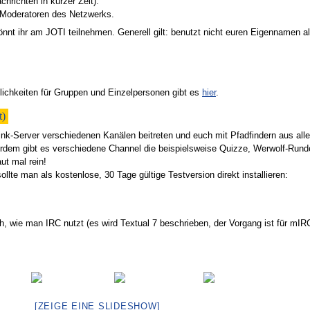
hrichten in kurzer Zeit).
 Moderatoren des Netzwerks.
nt ihr am JOTI teilnehmen. Generell gilt: benutzt nicht euren Eigennamen a
ichkeiten für Gruppen und Einzelpersonen gibt es
hier
.
t)
ink-Server verschiedenen Kanälen beitreten und euch mit Pfadfindern aus alle
rdem gibt es verschiedene Channel die beispielsweise Quizze, Werwolf-Rund
ut mal rein!
lte man als kostenlose, 30 Tage gültige Testversion direkt installieren:
ch, wie man IRC nutzt (es wird Textual 7 beschrieben, der Vorgang ist für mIR
[ZEIGE EINE SLIDESHOW]