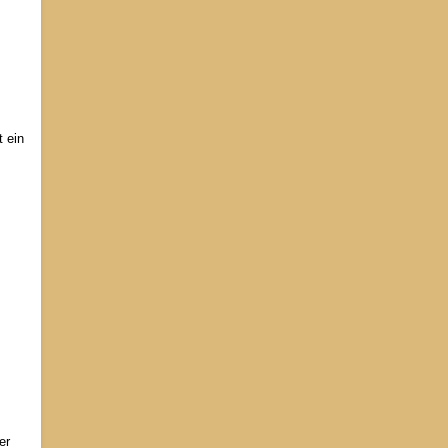
 ein
er