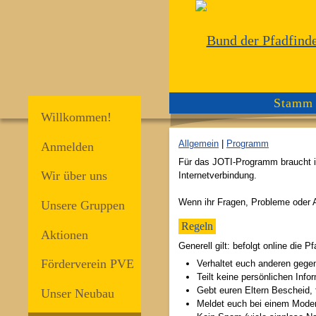
Mitmach
Stamm 
Willkommen!
Allgemein
|
Programm
Anmelden
Für das JOTI-Programm braucht ihr
Wir über uns
Internetverbindung.
Wenn ihr Fragen, Probleme oder A
Unsere Gruppen
Regeln
Aktionen
Generell gilt: befolgt online die
Förderverein PVE
Verhaltet euch anderen gegen
Teilt keine persönlichen In
Gebt euren Eltern Bescheid, 
Unser Neubau
Meldet euch bei einem Moder