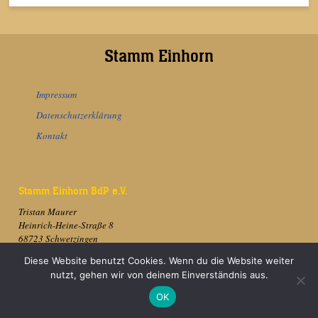
Stamm Einhorn
Impressum
Datenschutzerklärung
Kontakt
Stamm Einhorn BdP e.V.
Tristan Maurer
Heinrich-Heine-Straße 8
68723 Schwetzingen
Diese Website benutzt Cookies. Wenn du die Website weiter
eMail:
info[at]stamm-einhorn.de
nutzt, gehen wir von deinem Einverständnis aus.
OK