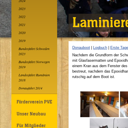
2024
2023
2022
Laminier
2021
2020
2019
Donauboot
|
Logbuch
|
Erste Tag
Bundesfahrt Schweden
2023
Nachdem die Grundform der Schwim
mit Glasfasermatten und Epoxidh
Bundesfahrt Norwegen
einem Kran aus dem Fenster des
2019
bestreut, nachdem das Epoxidharz
Landesfahrt Rumänien
rutschig auf dem Boot ist.
2018
Donaufahrt 2014
Förderverein PVE
Unser Neubau
Für Mitglieder