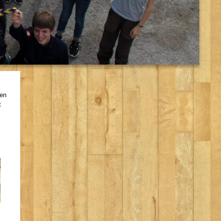
den
t