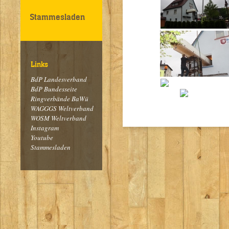
Stammesladen
Links
BdP Landesverband
BdP Bundesseite
Ringverbände BaWü
WAGGGS Weltverband
WOSM Weltverband
Instagram
Youtube
Stammesladen